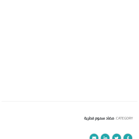
الجرعة والاستخدام :
1.5-2 مل/لتر ماء شرب لمدة 3-5 ايام
العبوة :
1 لتر
إيجى فرانس
CATEGORY:
مضاد سموم فطرية