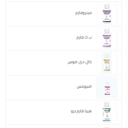
مينروفارم
ب ك فارم
كال-دى-فوس
اميوبلس
هيبا فارم برو