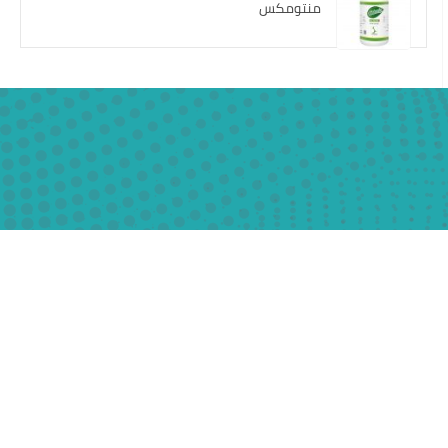
منتومكس
01013381616
01013381616